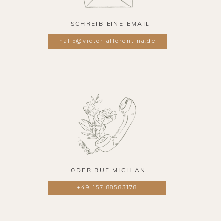
SCHREIB EINE EMAIL
hallo@victoriaflorentina.de
ODER RUF MICH AN
+49 157 88583178