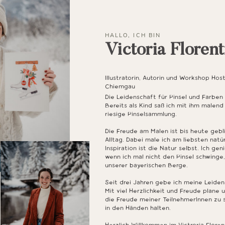
HALLO, ICH BIN
Victoria Florent
Illustratorin, Autorin und Workshop Hos
Chiemgau
Die Leidenschaft für Pinsel und Farbe
Bereits als Kind saß ich mit ihm malen
riesige Pinselsammlung.
Die Freude am Malen ist bis heute gebl
Alltag. Dabei male ich am liebsten nat
Inspiration ist die Natur selbst. Ich ge
wenn ich mal nicht den Pinsel schwinge
unserer bayerischen Berge.
Seit drei Jahren gebe ich meine Leide
Mit viel Herzlichkeit und Freude plane 
die Freude meiner TeilnehmerInnen zu 
in den Händen halten.
Herzlich Willkommen im Victroria Floren